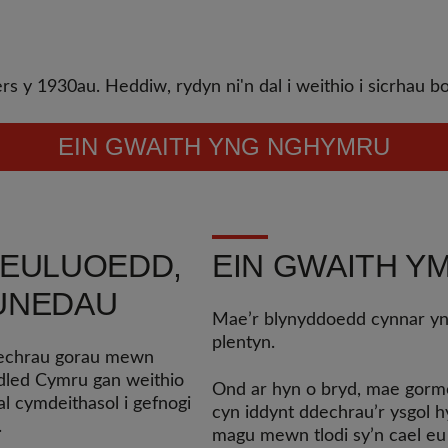
y 1930au. Heddiw, rydyn ni'n dal i weithio i sicrhau bo
EIN GWAITH YNG NGHYMRU
HEULUOEDD,
EIN GWAITH 
UNEDAU
Mae’r blynyddoedd cynnar yn
plentyn.
 dechrau gorau mewn
dled Cymru gan weithio
Ond ar hyn o bryd, mae gormo
al cymdeithasol i gefnogi
cyn iddynt ddechrau’r ysgol h
.
magu mewn tlodi sy’n cael eu 