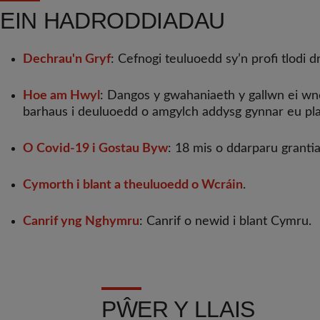
EIN HADRODDIADAU
Dechrau'n Gryf
: Cefnogi teuluoedd sy’n profi tlod
Hoe am Hwyl
: Dangos y gwahaniaeth y gallwn ei wn
barhaus i deuluoedd o amgylch addysg gynnar eu pla
O Covid-19 i Gostau Byw
: 18 mis o ddarparu grant
Cymorth i blant a theuluoedd o Wcráin
.
Canrif yng Nghymru
: Canrif o newid i blant Cymru.
PŴER Y LLAIS