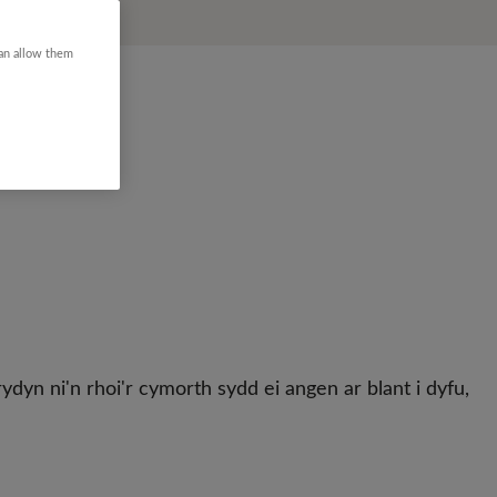
can allow them
yn ni'n rhoi'r cymorth sydd ei angen ar blant i dyfu,