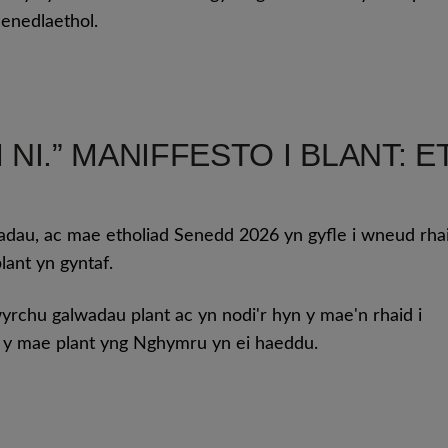
cenedlaethol.
.” MANIFFESTO I BLANT: E
iadau, ac mae etholiad Senedd 2026 yn gyfle i wneud rha
ant yn gyntaf.
rchu galwadau plant ac yn nodi'r hyn y mae'n rhaid i
l y mae plant yng Nghymru yn ei haeddu.