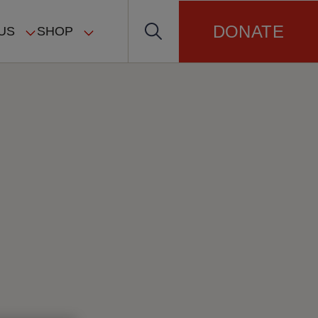
DONATE
US
SHOP