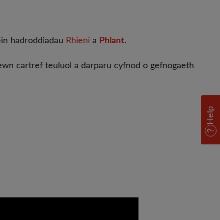
 ein hadroddiadau
Rhieni
a
Phlant
.
wn cartref teuluol a darparu cyfnod o gefnogaeth
Help