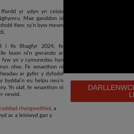
ffordd yr ydyn yn ceisio
 Nghymru. Mae ganddon ni
phobl ifanc sy'n byw mewn
i.
 i fis Rhagfyr 2024, fe
lle buon ni’n gwrando ar
 o fyw yn y cymunedau hyn
arnyn nhw. Fe wnaethon ni
headau ar gyfer y dyfodol
y byddai'n eu helpu neu'n
DARLLENWCH
ny. Yn olaf, fe wnaethon ni
L
er newid.
roddiad rhyngweithiol
, a
d ac a leisiwyd gan y