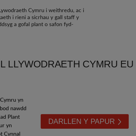
ywodraeth Cymru i weithredu, ac i
h i rieni a sicrhau y gall staff y
syg a gofal plant o safon fyd-
ALL LLYWODRAETH CYMRU EU
t Cymru yn
h bod nawdd
iad Plant
DARLLEN Y PAPUR
ur yn
ot Cynnal