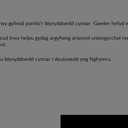
i drwy gyfnod pontio’r blynyddoedd cynnar Gweler hefyd
eud trwy helpu gydag argyfwng ariannol uniongyrchol me
nt.
iau blynyddoedd cynnar i deuluoedd yng Nghymru.
Video
Url