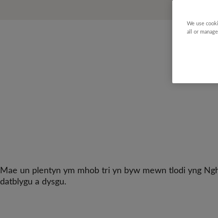
We use cooki
all or manage
Mae un plentyn ym mhob tri yn byw mewn tlodi yng Nghymr
datblygu a dysgu.