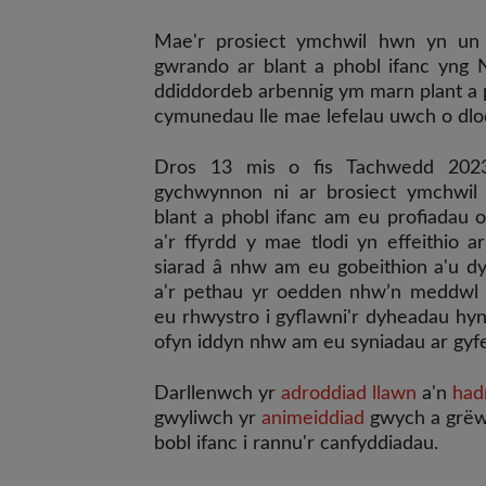
Mae'r prosiect ymchwil hwn yn un 
gwrando ar blant a phobl ifanc yng
ddiddordeb arbennig ym marn plant a 
cymunedau lle mae lefelau uwch o dlod
Dros 13 mis o fis Tachwedd 2023
gychwynnon ni ar brosiect ymchwil 
blant a phobl ifanc am eu profiadau
a'r ffyrdd y mae tlodi yn effeithio 
siarad â nhw am eu gobeithion a'u dy
a'r pethau yr oedden nhw’n meddwl 
eu rhwystro i gyflawni'r dyheadau hyn
ofyn iddyn nhw am eu syniadau ar gyf
Darllenwch yr
adroddiad llawn
a'n
had
gwyliwch yr
animeiddiad
gwych a grëwy
bobl ifanc i rannu'r canfyddiadau.