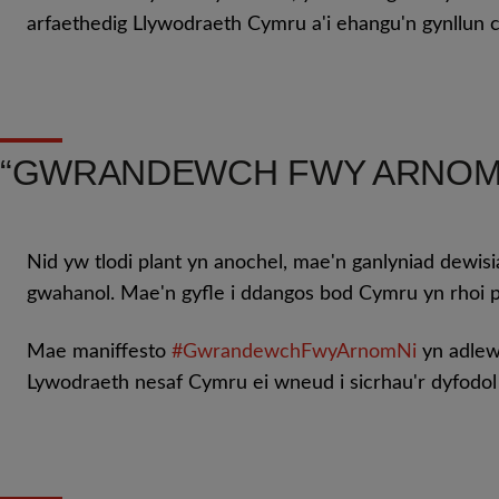
arfaethedig Llywodraeth Cymru a'i ehangu'n gynllun 
“GWRANDEWCH FWY ARNOM NI
Nid yw tlodi plant yn anochel, mae'n ganlyniad dewis
gwahanol. Mae'n gyfle i ddangos bod Cymru yn rhoi pl
Mae maniffesto
#GwrandewchFwyArnomNi
yn adlewy
Lywodraeth nesaf Cymru ei wneud i sicrhau'r dyfodo