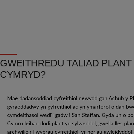
GWEITHREDU TALIAD PLANT
CYMRYD?
Mae dadansoddiad cyfreithiol newydd gan Achub y Pl
gyraeddadwy yn gyfreithiol ac yn ymarferol o dan b
cymdeithasol wedi'i gadw i San Steffan. Gyda un o bo
Cymru leihau tlodi plant yn sylweddol, gwella lles p
archwilio'r llwybrau cyfreithiol, yr heriau gwleidyddol