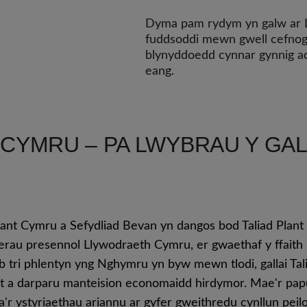
Dyma pam rydym yn galw ar L
fuddsoddi mewn gwell cefnogaet
blynyddoedd cynnar gynnig add
eang.
 CYMRU – PA LWYBRAU Y G
ant Cymru a Sefydliad Bevan yn dangos bod Taliad Plan
werau presennol Llywodraeth Cymru, er gwaethaf y ffait
b tri phlentyn yng Nghymru yn byw mewn tlodi, gallai Tal
lant a darparu manteision economaidd hirdymor. Mae'r pap
 a'r ystyriaethau ariannu ar gyfer gweithredu cynllun peil