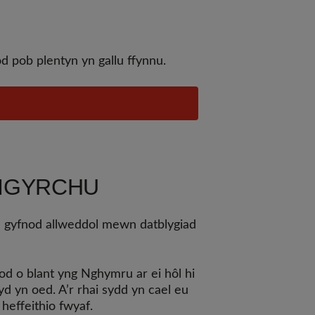
d pob plentyn yn gallu ffynnu.
YMGYRCHU
 gyfnod allweddol mewn datblygiad
d o blant yng Nghymru ar ei hôl hi
yd yn oed. A’r rhai sydd yn cael eu
heffeithio fwyaf.