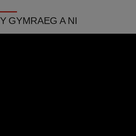
Y GYMRAEG A NI
Video
Url