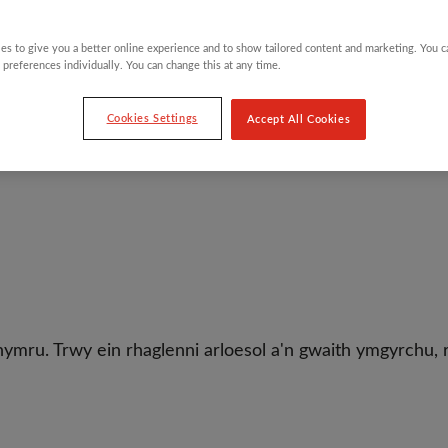
es to give you a better online experience and to show tailored content and marketing. You 
 preferences individually. You can change this at any time.
Cookies Settings
Accept All Cookies
u. Trwy ein rhaglenni arloesol a'n gwaith ymgyrchu, ryd